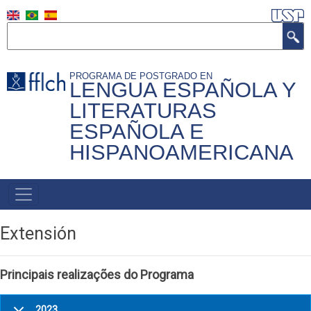
Pasar
al
Buscar
contenido
principal
PROGRAMA DE POSTGRADO EN
LENGUA ESPAÑOLA Y
LITERATURAS
ESPAÑOLA E
HISPANOAMERICANA
Navegação
Principal
Extensión
Principais realizações do Programa
2023