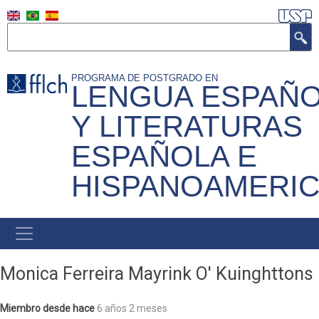
Pasar
al
Buscar
contenido
principal
PROGRAMA DE POSTGRADO EN
LENGUA ESPAÑ
Y LITERATURAS
ESPAÑOLA E
HISPANOAMERI
Navegação
Principal
Monica Ferreira Mayrink O' Kuinghttons
Miembro desde hace
6 años 2 meses