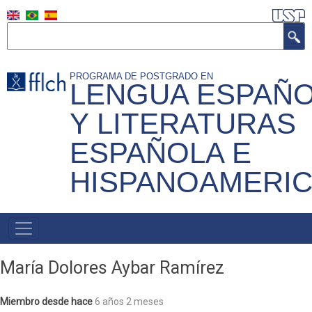
Pasar
al
Buscar
contenido
principal
PROGRAMA DE POSTGRADO EN
LENGUA ESPAÑ
Y LITERATURAS
ESPAÑOLA E
HISPANOAMERI
Navegação
Principal
María Dolores Aybar Ramírez
Miembro desde hace
6 años 2 meses